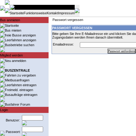
Startseite
Funktionsweise
Kontakt
Impressum
Passwort vergessen
Bus anmieten
Startseite
PASSWORT VERGESSEN
Bus mieten
Bitte geben Sie Ihre E-Mailadresse ein und klicken Sie da
freie Busse anzeigen
Zugangsdaten werden Ihnen danach übermittelt.
Leerfahrten anzeigen
Emailadresse:
Busbetriebe suchen
Mitglied werden
Neu anmelden
BUSZENTRALE
Fahrten zu vergeben
Mietbusanfragen
Leerfahrten eintragen
Freimeld. eintragen
Busaufträge eintragen
Busfahrer Forum
Login
Benutzer:
Passwort: