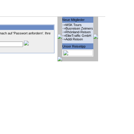
Neue Mitglieder
->MSK Tours
->Busreisen Zeimers
->Rhönland-Reisen
nach auf 'Passwort anfordern'. Ihre
->EliteTraffic GmbH
->Addi Reisen
Unser Reisetipp