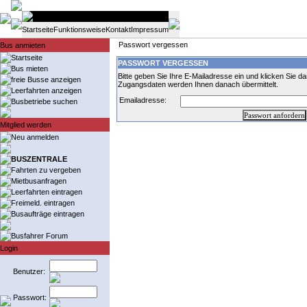
Startseite
Funktionsweise
Kontakt
Impressum
Passwort vergessen
Bus anmieten
Startseite
PASSWORT VERGESSEN
Bus mieten
Bitte geben Sie Ihre E-Mailadresse ein und klicken Sie da
freie Busse anzeigen
Zugangsdaten werden Ihnen danach übermittelt.
Leerfahrten anzeigen
Emailadresse:
Busbetriebe suchen
Mitglied werden
Neu anmelden
BUSZENTRALE
Fahrten zu vergeben
Mietbusanfragen
Leerfahrten eintragen
Freimeld. eintragen
Busaufträge eintragen
Busfahrer Forum
Login
Benutzer:
Passwort: