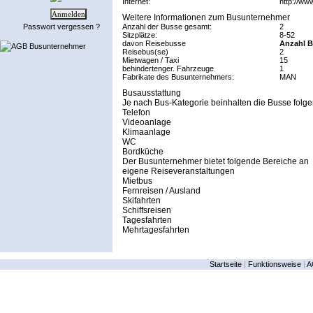
Internet:
http://www
Weitere Informationen zum Busunternehmer
Passwort vergessen ?
Anzahl der Busse gesamt:
2
Sitzplätze:
8-52
davon Reisebusse
Anzahl B
AGB Busunternehmer
Reisebus(se)
2
Mietwagen / Taxi
15
behindertenger. Fahrzeuge
1
Fabrikate des Busunternehmers:
MAN
Busausstattung
Je nach Bus-Kategorie beinhalten die Busse folge
Telefon
Videoanlage
Klimaanlage
WC
Bordküche
Der Busunternehmer bietet folgende Bereiche an
eigene Reiseveranstaltungen
Mietbus
Fernreisen / Ausland
Skifahrten
Schiffsreisen
Tagesfahrten
Mehrtagesfahrten
Startseite
|
Funktionsweise
|
A