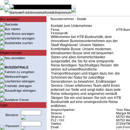
Startseite
Funktionsweise
Kontakt
Impressum
Busunternehmer - Details
Bus anmieten
Startseite
Kontakt zum Unternehmer
Bus mieten
Firma:
HTB Bust
Firmenprofil:
freie Busse anzeigen
Willkommen bei HTB Bustouristik, dem
Leerfahrten anzeigen
innovativen Busreiseunternehmen aus der
Busbetriebe suchen
Stadt Waghäusel. Unsere Stärken:
Komfortable Busse: Unsere modernen,
Mitglied werden
klimatisierten Busse sind mit bequemen
Sitzen und allen Annehmlichkeiten
Neu anmelden
ausgestattet, die Sie für eine entspannte
Reise benötigen. Nachhaltiges Reisen: Wir
BUSZENTRALE
setzen auf umweltfreundliche
Fahrten zu vergeben
Transportlösungen und tragen dazu bei, die
Mietbusanfragen
Schönheit der Natur für zukünftige
Leerfahrten eintragen
Generationen zu bewahren. Erstklassiger
Service: Unser erfahrenes Team steht Ihnen
Freimeld. eintragen
jederzeit zur Seite und sorgt dafür, dass jede
Busaufträge eintragen
Reise reibungslos und angenehm verläuft.
Steigen Sie ein und lassen Sie sich von HTB
Busfahrer Forum
Bustouristik auf eine unvergessliche Reise
Login
entführen.
Ansprechpartner:
Yves Mau
Strasse:
Margot-Br
Benutzer:
Strasse 2:
68753 Wa
PLZ / Ort:
68753 Wa
Telefon:
07254/78
Passwort:
Email:
zum Form