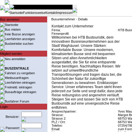
Startseite
Funktionsweise
Kontakt
Impressum
Busunternehmer - Details
Bus anmieten
Startseite
Kontakt zum Unternehmer
Bus mieten
Firma:
HTB Bust
Firmenprofil:
freie Busse anzeigen
Willkommen bei HTB Bustouristik, dem
Leerfahrten anzeigen
innovativen Busreiseunternehmen aus der
Busbetriebe suchen
Stadt Waghäusel. Unsere Stärken:
Komfortable Busse: Unsere modernen,
Mitglied werden
klimatisierten Busse sind mit bequemen
Sitzen und allen Annehmlichkeiten
Neu anmelden
ausgestattet, die Sie für eine entspannte
Reise benötigen. Nachhaltiges Reisen: Wir
BUSZENTRALE
setzen auf umweltfreundliche
Fahrten zu vergeben
Transportlösungen und tragen dazu bei, die
Mietbusanfragen
Schönheit der Natur für zukünftige
Leerfahrten eintragen
Generationen zu bewahren. Erstklassiger
Service: Unser erfahrenes Team steht Ihnen
Freimeld. eintragen
jederzeit zur Seite und sorgt dafür, dass jede
Busaufträge eintragen
Reise reibungslos und angenehm verläuft.
Steigen Sie ein und lassen Sie sich von HTB
Busfahrer Forum
Bustouristik auf eine unvergessliche Reise
Login
entführen.
Ansprechpartner:
Yves Mau
Strasse:
Margot-Br
Benutzer:
Strasse 2:
68753 Wa
PLZ / Ort:
68753 Wa
Telefon:
07254/78
Passwort:
Email:
zum Form