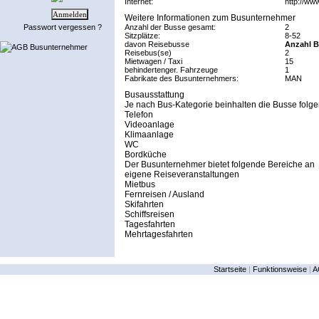
Internet:
http://www
Weitere Informationen zum Busunternehmer
Passwort vergessen ?
Anzahl der Busse gesamt:
2
Sitzplätze:
8-52
davon Reisebusse
Anzahl B
AGB Busunternehmer
Reisebus(se)
2
Mietwagen / Taxi
15
behindertenger. Fahrzeuge
1
Fabrikate des Busunternehmers:
MAN
Busausstattung
Je nach Bus-Kategorie beinhalten die Busse folge
Telefon
Videoanlage
Klimaanlage
WC
Bordküche
Der Busunternehmer bietet folgende Bereiche an
eigene Reiseveranstaltungen
Mietbus
Fernreisen / Ausland
Skifahrten
Schiffsreisen
Tagesfahrten
Mehrtagesfahrten
Startseite
|
Funktionsweise
|
A