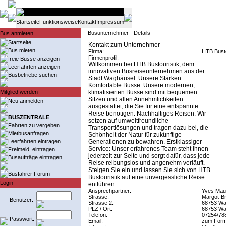
Startseite
Funktionsweise
Kontakt
Impressum
Busunternehmer - Details
Bus anmieten
Startseite
Kontakt zum Unternehmer
Bus mieten
Firma:
HTB Bust
Firmenprofil:
freie Busse anzeigen
Willkommen bei HTB Bustouristik, dem
Leerfahrten anzeigen
innovativen Busreiseunternehmen aus der
Busbetriebe suchen
Stadt Waghäusel. Unsere Stärken:
Komfortable Busse: Unsere modernen,
Mitglied werden
klimatisierten Busse sind mit bequemen
Sitzen und allen Annehmlichkeiten
Neu anmelden
ausgestattet, die Sie für eine entspannte
Reise benötigen. Nachhaltiges Reisen: Wir
BUSZENTRALE
setzen auf umweltfreundliche
Fahrten zu vergeben
Transportlösungen und tragen dazu bei, die
Mietbusanfragen
Schönheit der Natur für zukünftige
Leerfahrten eintragen
Generationen zu bewahren. Erstklassiger
Service: Unser erfahrenes Team steht Ihnen
Freimeld. eintragen
jederzeit zur Seite und sorgt dafür, dass jede
Busaufträge eintragen
Reise reibungslos und angenehm verläuft.
Steigen Sie ein und lassen Sie sich von HTB
Busfahrer Forum
Bustouristik auf eine unvergessliche Reise
Login
entführen.
Ansprechpartner:
Yves Mau
Strasse:
Margot-Br
Benutzer:
Strasse 2:
68753 Wa
PLZ / Ort:
68753 Wa
Telefon:
07254/78
Passwort:
Email:
zum Form