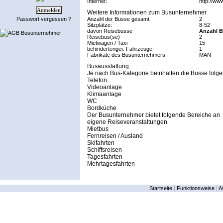
Internet:
http://www
Weitere Informationen zum Busunternehmer
Passwort vergessen ?
Anzahl der Busse gesamt:
2
Sitzplätze:
8-52
davon Reisebusse
Anzahl B
AGB Busunternehmer
Reisebus(se)
2
Mietwagen / Taxi
15
behindertenger. Fahrzeuge
1
Fabrikate des Busunternehmers:
MAN
Busausstattung
Je nach Bus-Kategorie beinhalten die Busse folge
Telefon
Videoanlage
Klimaanlage
WC
Bordküche
Der Busunternehmer bietet folgende Bereiche an
eigene Reiseveranstaltungen
Mietbus
Fernreisen / Ausland
Skifahrten
Schiffsreisen
Tagesfahrten
Mehrtagesfahrten
Startseite
|
Funktionsweise
|
A