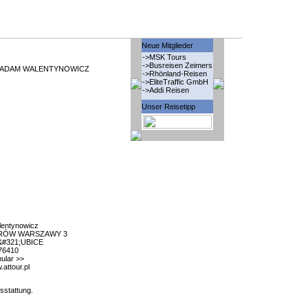
Neue Mitglieder
->MSK Tours
->Busreisen Zeimers
 ADAM WALENTYNOWICZ
->Rhönland-Reisen
->EliteTraffic GmbH
->Addi Reisen
Unser Reisetipp
entynowicz
RÓW WARSZAWY 3
&#321;UBICE
76410
ular >>
.attour.pl
sstattung.