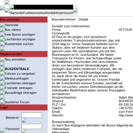
Startseite
Funktionsweise
Kontakt
Impressum
Busunternehmer - Details
Bus anmieten
Startseite
Kontakt zum Unternehmer
Bus mieten
Firma:
ATTOUR
Firmenprofil:
freie Busse anzeigen
ATTour ist ein junges, sich dynamisch
Leerfahrten anzeigen
entwickelndes Transportunternehmen, das seit
Busbetriebe suchen
2018 tätig ist. Unser Hauptsitz befindet sich in
Słubice, aber wir bedienen Kunden aus dem
ganzen Land. Wir spezialisieren uns auf den
Mitglied werden
Bustransport im In- und Ausland. Wir bieten
Transporte für Firmen- und Schulausflüge sowie
Neu anmelden
für Wallfahrten, Hochzeiten und verschiedene
Arten von besonderen Veranstaltungen. Wir
BUSZENTRALE
verfügen über einen modernen Fuhrpark, der mit
bequemen Sitzen und Klimaanlage ausgestattet
Fahrten zu vergeben
ist, dank derer die Reise mit uns immer
Mietbusanfragen
komfortabel und angenehm ist. Unsere Priorität
Leerfahrten eintragen
ist die Zufriedenheit unserer Kunden, weshalb wir
immer versuchen, unsere Dienstleistungen an die
Freimeld. eintragen
individuellen Bedürfnisse jedes unserer Passagiere
Busaufträge eintragen
anzupassen.
Ansprechpartner:
Adam Wal
Strasse:
BOHATE
Busfahrer Forum
PLZ / Ort:
69-100 S
Login
Telefon:
+48 5755
Email:
zum Form
Internet:
http://www
Benutzer:
Busausstattung
Je nach Bus-Kategorie beinhalten die Busse folgende Au
Passwort:
Videoanlage
Klimaanlage