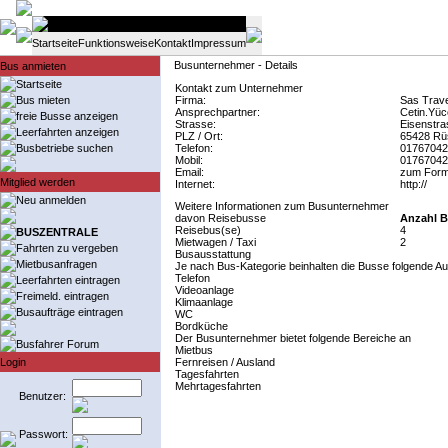
Startseite
Funktionsweise
Kontakt
Impressum
Busunternehmer - Details
Bus anmieten
Startseite
Kontakt zum Unternehmer
Bus mieten
Firma:
Sas Trav
Ansprechpartner:
Cetin.Yüc
freie Busse anzeigen
Strasse:
Eisenstra
Leerfahrten anzeigen
PLZ / Ort:
65428 Rü
Busbetriebe suchen
Telefon:
01767042
Mobil:
01767042
Email:
zum Form
Mitglied werden
Internet:
http://
Neu anmelden
Weitere Informationen zum Busunternehmer
davon Reisebusse
Anzahl B
Reisebus(se)
4
BUSZENTRALE
Mietwagen / Taxi
2
Fahrten zu vergeben
Busausstattung
Mietbusanfragen
Je nach Bus-Kategorie beinhalten die Busse folgende Au
Telefon
Leerfahrten eintragen
Videoanlage
Freimeld. eintragen
Klimaanlage
Busaufträge eintragen
WC
Bordküche
Der Busunternehmer bietet folgende Bereiche an
Busfahrer Forum
Mietbus
Login
Fernreisen / Ausland
Tagesfahrten
Mehrtagesfahrten
Benutzer:
Passwort: