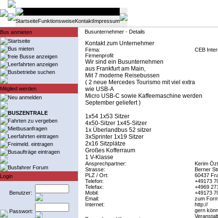
Startseite
Funktionsweise
Kontakt
Impressum
Busunternehmer - Details
Bus anmieten
Startseite
Kontakt zum Unternehmer
Bus mieten
Firma:
CEB Inte
Firmenprofil:
freie Busse anzeigen
Wir sind ein Busunternehmen
Leerfahrten anzeigen
aus Frankfurt am Main,
Busbetriebe suchen
Mit 7 moderne Reisebussen
( 2 neue Mercedes Tourismo mit viel extra
Mitglied werden
wie USB-A
Micro USB-C sowie Kaffeemaschine werden
Neu anmelden
September geliefert )
BUSZENTRALE
1x54 1x53 Sitzer
Fahrten zu vergeben
4x50-Sitzer 1x45-Sitzer
Mietbusanfragen
1x Überlandbus 52 sitzer
Leerfahrten eintragen
3xSprinter 1x19 Sitzer
2x16 Sitzplätze
Freimeld. eintragen
Großes Kofferraum
Busaufträge eintragen
1 V-Klasse
Ansprechpartner:
Kerim Öz
Busfahrer Forum
Strasse:
Berner St
PLZ / Ort:
60437 Fra
Login
Telefon:
+49173 7
Telefax:
+4969 27
Benutzer:
Mobil:
+49173 7
Email:
zum Form
Internet:
http://
gern könne
Passwort:
Veranstal