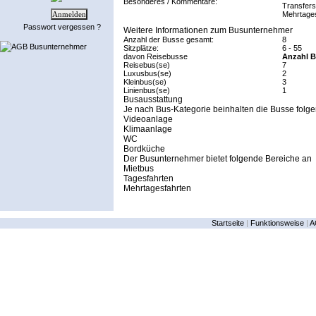
Besonderes / Kommentare:
Transfers
Mehrtages
Passwort vergessen ?
Weitere Informationen zum Busunternehmer
Anzahl der Busse gesamt:
8
AGB Busunternehmer
Sitzplätze:
6 - 55
davon Reisebusse
Anzahl B
Reisebus(se)
7
Luxusbus(se)
2
Kleinbus(se)
3
Linienbus(se)
1
Busausstattung
Je nach Bus-Kategorie beinhalten die Busse folge
Videoanlage
Klimaanlage
WC
Bordküche
Der Busunternehmer bietet folgende Bereiche an
Mietbus
Tagesfahrten
Mehrtagesfahrten
Startseite
|
Funktionsweise
|
A