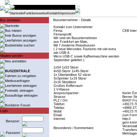
Startseite
Funktionsweise
Kontakt
Impressum
Busunternehmer - Details
Bus anmieten
Startseite
Kontakt zum Unternehmer
Bus mieten
Firma:
CEB Inte
Firmenprofil:
freie Busse anzeigen
Wir sind ein Busunternehmen
Leerfahrten anzeigen
aus Frankfurt am Main,
Busbetriebe suchen
Mit 7 moderne Reisebussen
( 2 neue Mercedes Tourismo mit viel extra
wie USB-A
Mitglied werden
Micro USB-C sowie Kaffeemaschine werden
September geliefert )
Neu anmelden
1x54 1x53 Sitzer
BUSZENTRALE
4x50-Sitzer 1x45-Sitzer
1x Überlandbus 52 sitzer
Fahrten zu vergeben
3xSprinter 1x19 Sitzer
Mietbusanfragen
2x16 Sitzplätze
Leerfahrten eintragen
Großes Kofferraum
1 V-Klasse
Freimeld. eintragen
Ansprechpartner:
Kerim Öz
Busaufträge eintragen
Strasse:
Berner St
PLZ / Ort:
60437 Fra
Telefon:
+49173 7
Busfahrer Forum
Telefax:
+4969 27
Login
Mobil:
+49173 7
Email:
zum Form
Internet:
http://
Benutzer:
gern könne
Veranstal
Besonderes / Kommentare:
Transfers
Passwort:
Mehrtages