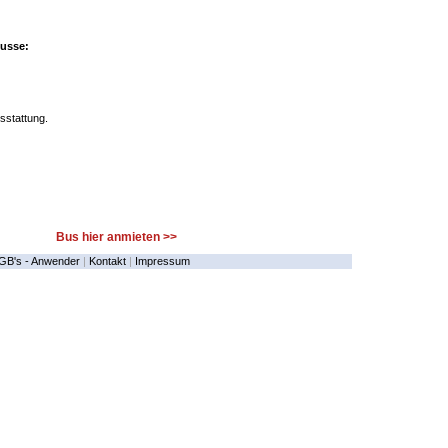
usse:
sstattung.
Bus hier anmieten >>
GB's - Anwender
|
Kontakt
|
Impressum