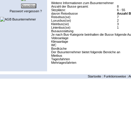
Weitere Informationen zum Busunternehmer
Anzahl der Busse gesamt:
8
Sitzplätze:
6 - 55
Passwort vergessen ?
davon Reisebusse
Anzahl B
Reisebus(se)
7
AGB Busunternehmer
Luxusbus(se)
2
Kleinbus(se)
3
Linienbus(se)
1
Busausstattung
Je nach Bus-Kategorie beinhalten die Busse folgende Au
Videoanlage
Klimaanlage
WC
Bordküche
Der Busunternehmer bietet folgende Bereiche an
Mietbus
Tagesfahrten
Mehrtagesfahrten
Startseite
|
Funktionsweise
|
A