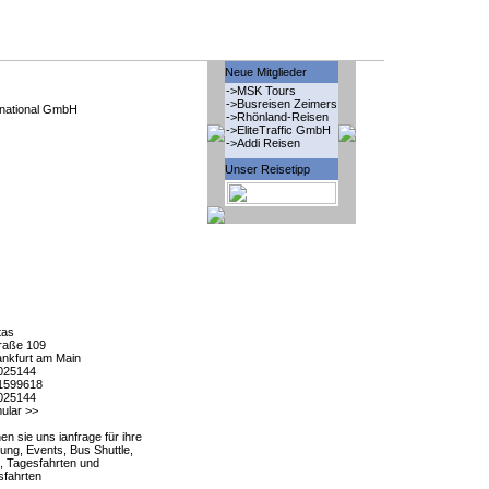
Neue Mitglieder
->MSK Tours
->Busreisen Zeimers
rnational GmbH
->Rhönland-Reisen
->EliteTraffic GmbH
->Addi Reisen
Unser Reisetipp
tas
raße 109
nkfurt am Main
025144
1599618
025144
ular >>
n sie uns ianfrage für ihre
tung, Events, Bus Shuttle,
, Tagesfahrten und
fahrten