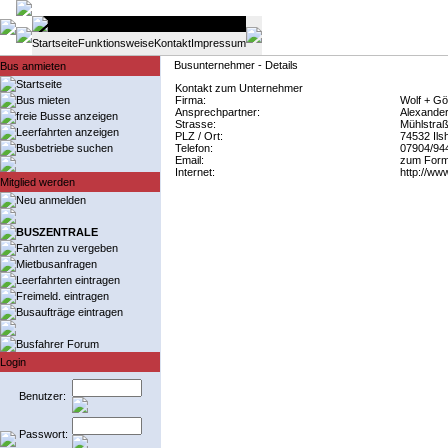
Startseite
Funktionsweise
Kontakt
Impressum
Busunternehmer - Details
Bus anmieten
Startseite
Kontakt zum Unternehmer
Bus mieten
Firma:
Wolf + G
Ansprechpartner:
Alexander
freie Busse anzeigen
Strasse:
Mühlstraß
Leerfahrten anzeigen
PLZ / Ort:
74532 Ils
Busbetriebe suchen
Telefon:
07904/94
Email:
zum Form
Internet:
http://ww
Mitglied werden
Neu anmelden
BUSZENTRALE
Fahrten zu vergeben
Mietbusanfragen
Leerfahrten eintragen
Freimeld. eintragen
Busaufträge eintragen
Busfahrer Forum
Login
Benutzer:
Passwort: