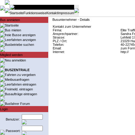
Startseite
Funktionsweise
Kontakt
Impressum
Busunternehmer - Details
Bus anmieten
Startseite
Kontakt zum Unternehmer
Bus mieten
Firma:
Elite Tra
Ansprechpartner:
Sandra Fr
freie Busse anzeigen
Strasse:
Lehfeld 1
Leerfahrten anzeigen
PLZ / Ort:
21029 Ha
Busbetriebe suchen
Telefon:
40-22745
Email:
zum Form
Internet:
http://
Mitglied werden
Neu anmelden
BUSZENTRALE
Fahrten zu vergeben
Mietbusanfragen
Leerfahrten eintragen
Freimeld. eintragen
Busaufträge eintragen
Busfahrer Forum
Login
Benutzer:
Passwort: