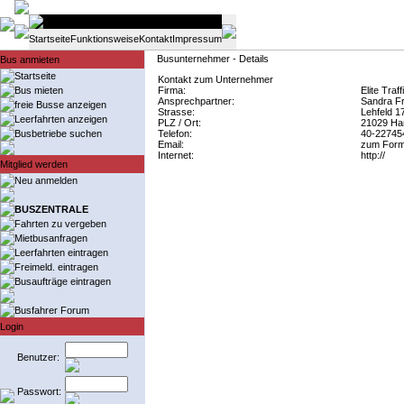
Startseite
Funktionsweise
Kontakt
Impressum
Busunternehmer - Details
Bus anmieten
Startseite
Kontakt zum Unternehmer
Bus mieten
Firma:
Elite Tra
Ansprechpartner:
Sandra Fr
freie Busse anzeigen
Strasse:
Lehfeld 1
Leerfahrten anzeigen
PLZ / Ort:
21029 Ha
Busbetriebe suchen
Telefon:
40-22745
Email:
zum Form
Internet:
http://
Mitglied werden
Neu anmelden
BUSZENTRALE
Fahrten zu vergeben
Mietbusanfragen
Leerfahrten eintragen
Freimeld. eintragen
Busaufträge eintragen
Busfahrer Forum
Login
Benutzer:
Passwort: