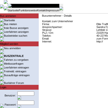
Startseite
Funktionsweise
Kontakt
Impressum
Busunternehmer - Details
Bus anmieten
Startseite
Kontakt zum Unternehmer
Bus mieten
Firma:
Elite Tra
Ansprechpartner:
Sandra Fr
freie Busse anzeigen
Strasse:
Lehfeld 1
Leerfahrten anzeigen
PLZ / Ort:
21029 Ha
Busbetriebe suchen
Telefon:
40-22745
Email:
zum Form
Internet:
http://
Mitglied werden
Neu anmelden
BUSZENTRALE
Fahrten zu vergeben
Mietbusanfragen
Leerfahrten eintragen
Freimeld. eintragen
Busaufträge eintragen
Busfahrer Forum
Login
Benutzer:
Passwort: