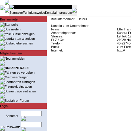
Startseite
Funktionsweise
Kontakt
Impressum
Busunternehmer - Details
Bus anmieten
Startseite
Kontakt zum Unternehmer
Bus mieten
Firma:
Elite Tra
Ansprechpartner:
Sandra Fr
freie Busse anzeigen
Strasse:
Lehfeld 1
Leerfahrten anzeigen
PLZ / Ort:
21029 Ha
Busbetriebe suchen
Telefon:
40-22745
Email:
zum Form
Internet:
http://
Mitglied werden
Neu anmelden
BUSZENTRALE
Fahrten zu vergeben
Mietbusanfragen
Leerfahrten eintragen
Freimeld. eintragen
Busaufträge eintragen
Busfahrer Forum
Login
Benutzer:
Passwort: