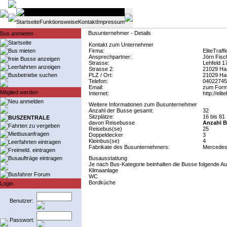
Startseite
Funktionsweise
Kontakt
Impressum
Busunternehmer - Details
Bus anmieten
Startseite
Kontakt zum Unternehmer
Bus mieten
Firma:
EliteTraf
Ansprechpartner:
Jörn Fisc
freie Busse anzeigen
Strasse:
Lehfeld 1
Leerfahrten anzeigen
Strasse 2:
21029 Ha
Busbetriebe suchen
PLZ / Ort:
21029 Ha
Telefon:
04022745
Email:
zum Form
Mitglied werden
Internet:
http://elit
Neu anmelden
Weitere Informationen zum Busunternehmer
Anzahl der Busse gesamt:
32
Sitzplätze:
16 bis 81
BUSZENTRALE
davon Reisebusse
Anzahl B
Fahrten zu vergeben
Reisebus(se)
25
Mietbusanfragen
Doppeldecker
3
Kleinbus(se)
4
Leerfahrten eintragen
Fabrikate des Busunternehmers:
Mercedes
Freimeld. eintragen
Busaufträge eintragen
Busausstattung
Je nach Bus-Kategorie beinhalten die Busse folgende Au
Klimaanlage
Busfahrer Forum
WC
Bordküche
Login
Benutzer:
Passwort: