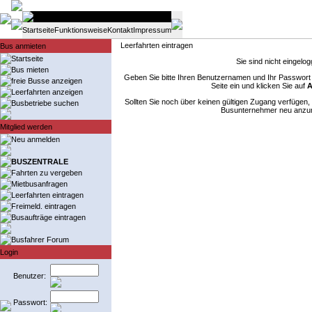
Startseite
Funktionsweise
Kontakt
Impressum
Leerfahrten eintragen
Bus anmieten
Startseite
Sie sind nicht eingelogg
Bus mieten
Geben Sie bitte Ihren Benutzernamen und Ihr Passwort i
freie Busse anzeigen
Seite ein und klicken Sie auf
A
Leerfahrten anzeigen
Sollten Sie noch über keinen gültigen Zugang verfügen, 
Busbetriebe suchen
Busunternehmer neu anzu
Mitglied werden
Neu anmelden
BUSZENTRALE
Fahrten zu vergeben
Mietbusanfragen
Leerfahrten eintragen
Freimeld. eintragen
Busaufträge eintragen
Busfahrer Forum
Login
Benutzer:
Passwort: